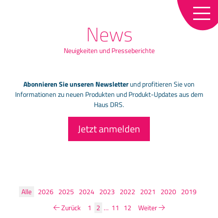
Karriere
Online-Business
de
en
News
Referenzen
Loss Prevention
Neuigkeiten und Presseberichte
Partner
Loyalty
Kontakt
LS Retail: ERP-System für den
Abonnieren Sie unseren Newsletter
und profitieren Sie von
Informationen zu neuen Produkten und Produkt-Updates aus dem
Einzelhandel
Haus DRS.
News
Jetzt anmelden
Newsletter
Downloads
Alle
2026
2025
2024
2023
2022
2021
2020
2019
Zurück
1
2
…
11
12
Weiter