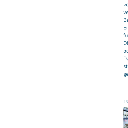
v
ve
B
Ei
fu
O
o
D
st
ge
15