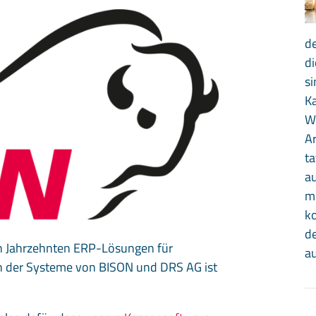
de
di
si
K
W
Ar
ta
au
mo
ko
d
en Jahrzehnten ERP-Lösungen für
au
on der Systeme von BISON und DRS AG ist