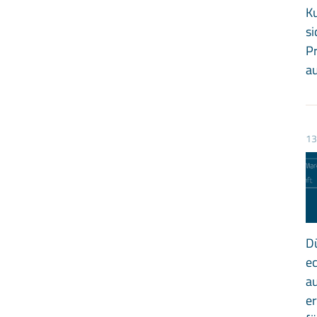
K
si
P
a
13
Dü
ec
au
er