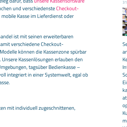
eleg dafür, dass
unsere Kassensoftware
31
nchen und verschiedenste
Checkout-
 mobile Kasse im Lieferdienst oder
ndel ist mit seinen erweiterbaren
 damit verschiedene Checkout-
Se
t-Modelle können die Kassenzone spürbar
a
ch. Unsere Kassenlösungen erlauben den
K
n Umgebungen, tagsüber Bedienkasse –
In
oll integriert in einer Systemwelt, egal ob
Sc
asse.
Ei
k
at
op
en mit individuell zugeschnittenen,
K
mö