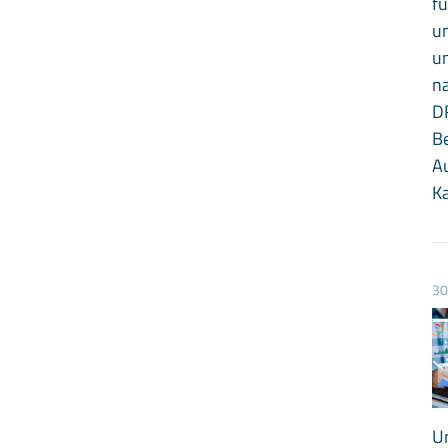
f
u
u
na
DR
Be
A
K
30
U