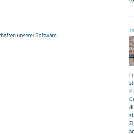
W
18
chaften unserer Software:
I
st
Pi
G
di
st
Zi
an