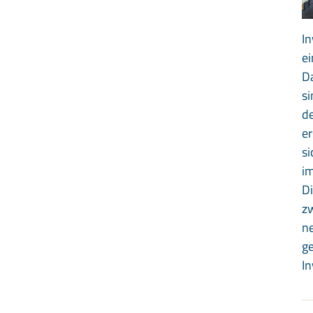
In
ei
Da
si
d
er
si
im
Di
zw
n
ge
In