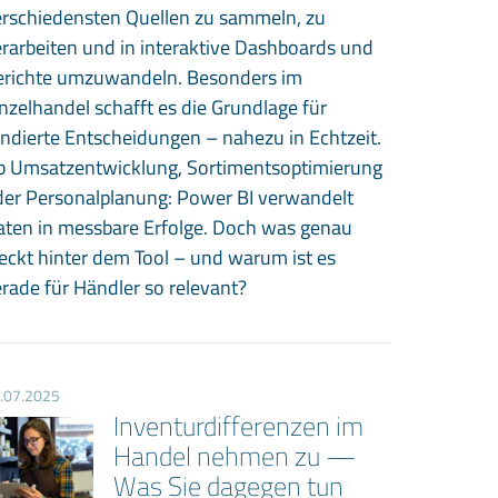
erschiedensten Quellen zu sammeln, zu
rarbeiten und in interaktive Dashboards und
erichte umzuwandeln. Besonders im
nzelhandel schafft es die Grundlage für
ndierte Entscheidungen – nahezu in Echtzeit.
b Umsatzentwicklung, Sortimentsoptimierung
der Personalplanung: Power BI verwandelt
aten in messbare Erfolge. Doch was genau
eckt hinter dem Tool – und warum ist es
rade für Händler so relevant?
.07.2025
Inventurdifferenzen im
Handel nehmen zu —
Was Sie dagegen tun