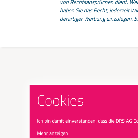
von Rechtsansprüchen dient. Wer
haben Sie das Recht, jederzeit 
derartiger Werbung einzulegen. S
Cookies
Wir über uns
Impres
Karriere
Datensc
Ich bin damit einverstanden, dass die DRS AG C
News
Support
Kontakt
Mehr anzeigen