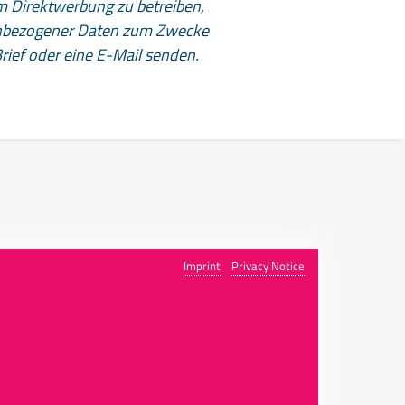
m Direktwerbung zu betreiben,
nenbezogener Daten zum Zwecke
ief oder eine E-Mail senden.
Imprint
Privacy Notice
e DRS AG ist Partner und Full-Service-Dienstleister
mittelständisch geprägter Handelsunternehmen.
© 2026 DRS Deutsche Retail Services AG