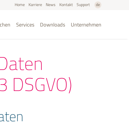
Home
Karriere
News
Kontakt
Support
de
en
chen
Services
Downloads
Unternehmen
 Daten
13 DSGVO)
Daten